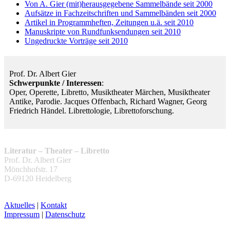
Von A. Gier (mit)herausgegebene Sammelbände seit 2000
Aufsätze in Fachzeitschriften und Sammelbänden seit 2000
Artikel in Programmheften, Zeitungen u.ä. seit 2010
Manuskripte von Rundfunksendungen seit 2010
Ungedruckte Vorträge seit 2010
Prof. Dr. Albert Gier
Schwerpunkte / Interessen
:
Oper, Operette, Libretto, Musiktheater Märchen, Musiktheater
Antike, Parodie. Jacques Offenbach, Richard Wagner, Georg
Friedrich Händel. Librettologie, Librettoforschung.
Literatur – Theater – Libretto
Prof. Dr. Albert Gier
Mönchhofstr. 17
D-69120 Heidelberg
Aktuelles
|
Kontakt
Impressum
|
Datenschutz