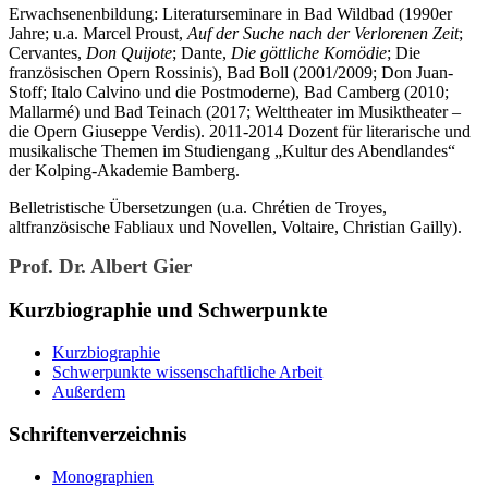
Erwachsenenbildung: Literaturseminare in Bad Wildbad (1990er
Jahre; u.a. Marcel Proust,
Auf der Suche nach der Verlorenen Zeit
;
Cervantes,
Don Quijote
; Dante,
Die göttliche Komödie
; Die
französischen Opern Rossinis), Bad Boll (2001/2009; Don Juan-
Stoff; Italo Calvino und die Postmoderne), Bad Camberg (2010;
Mallarmé) und Bad Teinach (2017; Welttheater im Musiktheater –
die Opern Giuseppe Verdis). 2011-2014 Dozent für literarische und
musikalische Themen im Studiengang „Kultur des Abendlandes“
der Kolping-Akademie Bamberg.
Belletristische Übersetzungen (u.a. Chrétien de Troyes,
altfranzösische Fabliaux und Novellen, Voltaire, Christian Gailly).
Prof. Dr. Albert Gier
Kurzbiographie und Schwerpunkte
Kurzbiographie
Schwerpunkte wissenschaftliche Arbeit
Außerdem
Schriftenverzeichnis
Monographien