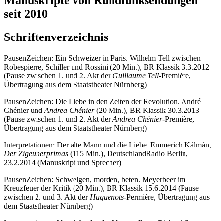
Manuskripte von Rundfunksendungen
seit 2010
Schriftenverzeichnis
PausenZeichen: Ein Schweizer in Paris. Wilhelm Tell zwischen
Robespierre, Schiller und Rossini (20 Min.), BR Klassik 3.3.2012
(Pause zwischen 1. und 2. Akt der
Guillaume Tell
-Première,
Übertragung aus dem Staatstheater Nürnberg)
PausenZeichen: Die Liebe in den Zeiten der Revolution. André
Chénier und
Andrea Chénier
(20 Min.), BR Klassik 30.3.2013
(Pause zwischen 1. und 2. Akt der
Andrea Chénier
-Première,
Übertragung aus dem Staatstheater Nürnberg)
Interpretationen: Der alte Mann und die Liebe. Emmerich Kálmán,
Der Zigeunerprimas
(115 Min.), DeutschlandRadio Berlin,
23.2.2014 (Manuskript und Sprecher)
PausenZeichen: Schwelgen, morden, beten. Meyerbeer im
Kreuzfeuer der Kritik (20 Min.), BR Klassik 15.6.2014 (Pause
zwischen 2. und 3. Akt der
Huguenots-
Permière, Übertragung aus
dem Staatstheater Nürnberg)